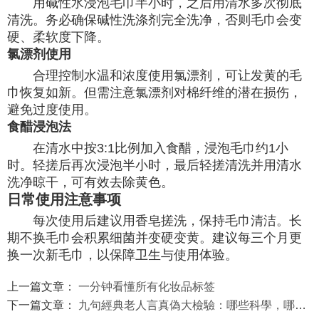
用碱性水浸泡毛巾半小时，之后用清水多次彻底
清洗。务必确保碱性洗涤剂完全洗净，否则毛巾会变
硬、柔软度下降。
氯漂剂使用
合理控制水温和浓度使用氯漂剂，可让发黄的毛
巾恢复如新。但需注意氯漂剂对棉纤维的潜在损伤，
避免过度使用。
食醋浸泡法
在清水中按3:1比例加入食醋，浸泡毛巾约1小
时。轻搓后再次浸泡半小时，最后轻搓清洗并用清水
洗净晾干，可有效去除黄色。
日常使用注意事项
每次使用后建议用香皂搓洗，保持毛巾清洁。长
期不换毛巾会积累细菌并变硬变黄。建议每三个月更
换一次新毛巾，以保障卫生与使用体验。
上一篇文章：
一分钟看懂所有化妆品标签
下一篇文章：
九句經典老人言真偽大檢驗：哪些科學，哪些是誤區？