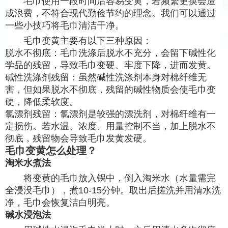
毛巾使用一段时间后容易变黄，若频繁更换会造
成浪费，不符合现代勤俭节约的理念。我们可以通过
一些小技巧将毛巾清洁干净。
毛巾变黄主要有以下三种原因：
脱水不彻底：毛巾洗涤后脱水不充分，会留下碱性化
学品的残留，导致毛巾变硬、牢度下降，进而发黄。
碱性洗涤剂残留：虽然碱性洗涤剂本身对棉纤维无
害，但如果脱水不彻底，残留的碱性物质会使毛巾变
硬，降低柔软度。
氯漂剂残留：氯漂剂是较强的漂洗剂，对棉纤维有一
定损伤。若水温、浓度、用量控制不当，加上脱水不
彻底，残留物会导致毛巾发黄发硬。
毛巾变黄怎么处理？
淘米水煮法
将变黄的毛巾放入锅中，倒入淘米水（水量需完
全浸没毛巾），煮10-15分钟。取出后搓洗并用清水洗
净，毛巾会恢复洁白明亮。
碱水浸泡法