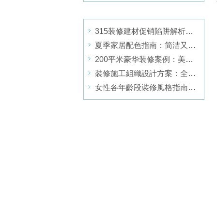
315装修建材促销陷阱解析：避坑指南
夏季家居配色指南：简洁又不简单的家
200平米豪华装修案例：美式风格的高贵典雅与现代舒适
裝修施工組織設計方案：全流程步驟解析
女性各年齡段裝修風格指南：打造個人心靈居所