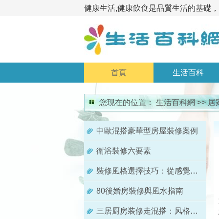
健康生活,健康飲食是品質生活的基礎
首頁
生活百科
您现在的位置：
生活百科網
>>
居
中歐混搭豪華型房屋裝修案例
衛浴裝修六要素
裝修風格選擇技巧：從感覺到實踐的完整指南
80後婚房裝修與風水指南
三居厨房装修走混搭：风格融合与个性表达