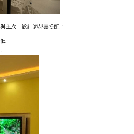
例與主次。設計師郝嘉提醒：
性低
驗。