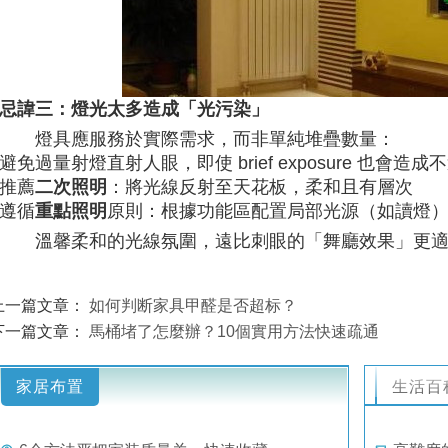
忌諱三：燈光太多造成「光污染」
燈具應服務於實際需求，而非單純堆疊數量：
避免過量射燈直射人眼，即使 brief exposure 也會造成
推薦
二次照明
：將光線反射至天花板，柔和且有層次
遵循
重點照明
原則：根據功能區配置局部光源（如讀燈
溫馨柔和的光線氛圍，遠比刺眼的「舞廳效果」更
上一篇文章：
如何判断家具甲醛是否超标？
下一篇文章：
馬桶堵了怎麼辦？10個實用方法快速疏通
家居布置
生活百