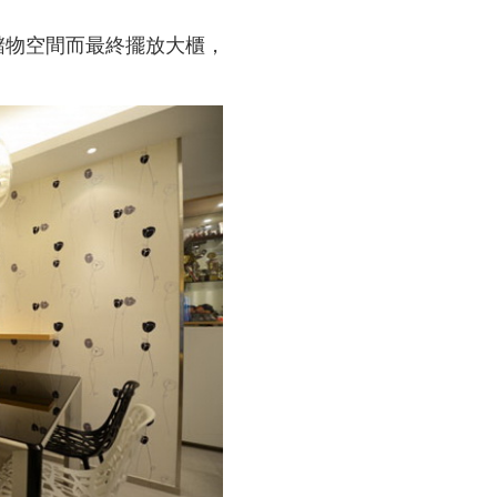
儲物空間而最終擺放大櫃，
。