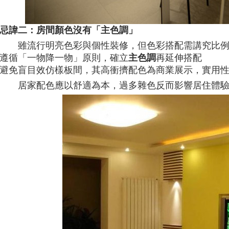
忌諱二：房間顏色沒有「主色調」
雖流行明亮色彩與個性裝修，但色彩搭配需講究比
遵循「一物降一物」原則，確立
主色調
再延伸搭配
避免盲目效仿樣板間，其高衝擠配色為商業展示，實用
居家配色應以舒適為本，過多雜色反而影響居住體