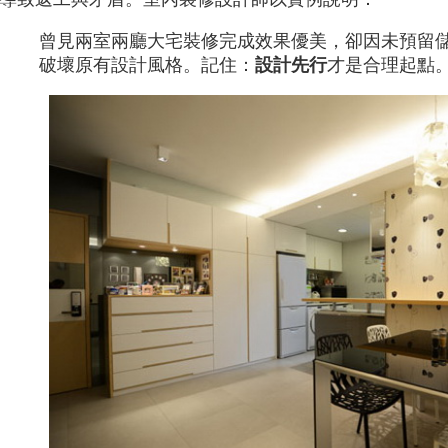
曾見兩室兩廳大宅裝修完成效果優美，卻因未預留
破壞原有設計風格。記住：
設計先行
才是合理起點