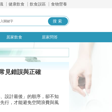
識
健康飲食
飲食誤區
食物營養
居家飲食
居家問答
大常見錯誤與正確
料、設計最後」的順序，卻不知
計先行，才能避免空間浪費與風