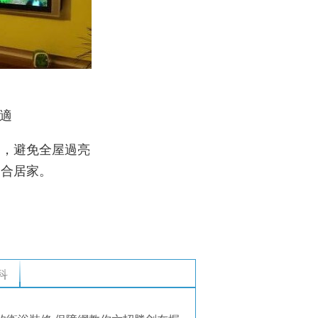
不適
），避免全屋過亮
適合居家。
科