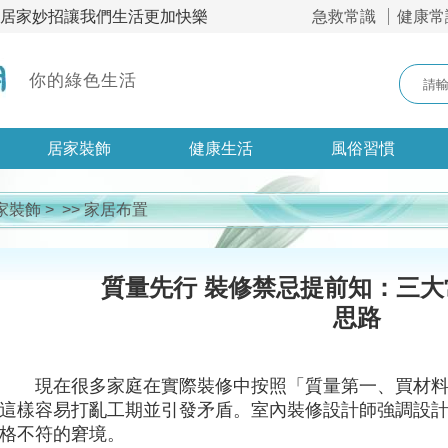
，居家妙招讓我們生活更加快樂
急救常識
健康常
你的綠色生活
居家裝飾
健康生活
風俗習慣
家裝飾
> >>
家居布置
質量先行 裝修禁忌提前知：三
思路
現在很多家庭在實際裝修中按照「質量第一、買材
這樣容易打亂工期並引發矛盾。室內裝修設計師強調設
格不符的窘境。