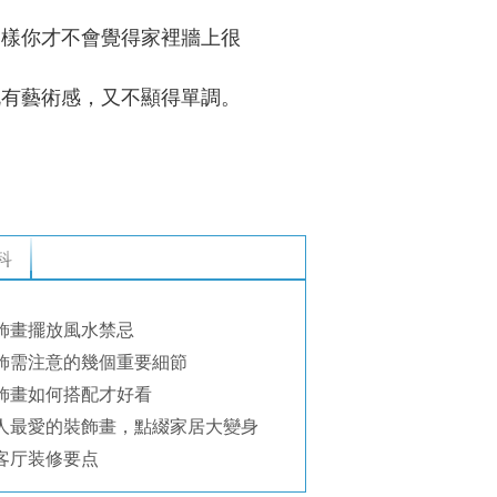
這樣你才不會覺得家裡牆上很
既有藝術感，又不顯得單調。
科
飾畫擺放風水禁忌
飾需注意的幾個重要細節
飾畫如何搭配才好看
人最愛的裝飾畫，點綴家居大變身
客厅装修要点