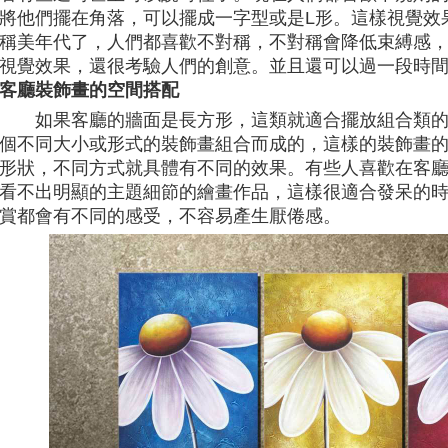
將他們擺在角落，可以擺成一字型或是L形。這樣視覺效
稱美年代了，人們都喜歡不對稱，不對稱會降低束縛感
視覺效果，還很考驗人們的創意。並且還可以過一段時
客廳裝飾畫的空間搭配
如果客廳的牆面是長方形，這類就適合擺放組合類
個不同大小或形式的裝飾畫組合而成的，這樣的裝飾畫
形狀，不同方式就具體有不同的效果。有些人喜歡在客
看不出明顯的主題細節的繪畫作品，這樣很適合發呆的
賞都會有不同的感受，不容易產生厭倦感。