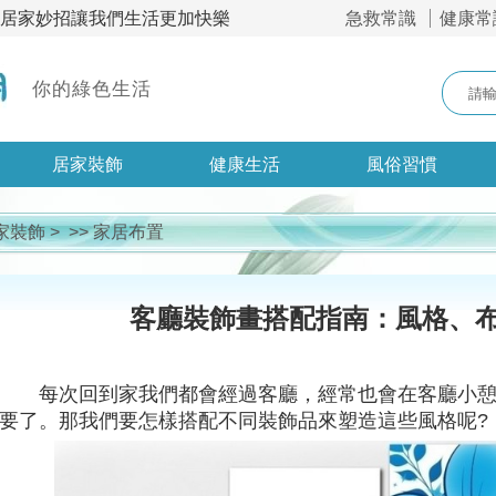
，居家妙招讓我們生活更加快樂
急救常識
健康常
你的綠色生活
居家裝飾
健康生活
風俗習慣
家裝飾
> >>
家居布置
客廳裝飾畫搭配指南：風格、
每次回到家我們都會經過客廳，經常也會在客廳小
要了。那我們要怎樣搭配不同裝飾品來塑造這些風格呢?