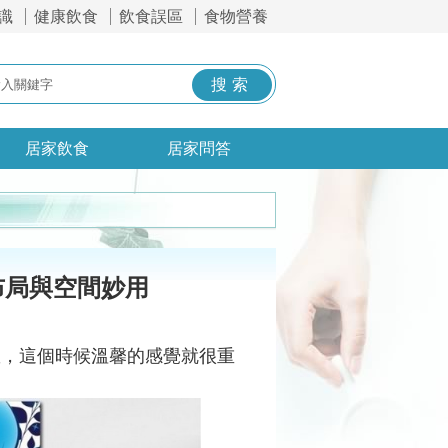
識
健康飲食
飲食誤區
食物營養
居家飲食
居家問答
布局與空間妙用
憩，這個時候溫馨的感覺就很重