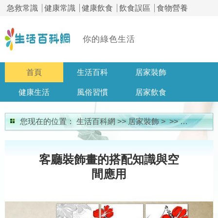
急救常識
健康常識
健康飲食
飲食誤區
食物營養
你的綠色生活
首頁
生活百科
居家裝飾
健康生活
風俗習慣
居家飲食
居家問答
您现在的位置：
生活百科網
>>
居家裝飾
> >>
裝修知識
客廳裝飾畫的搭配知識與空
間應用