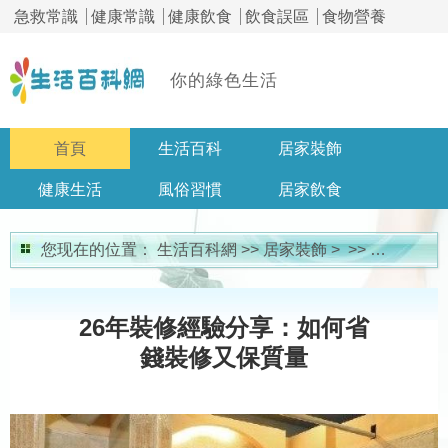
急救常識
健康常識
健康飲食
飲食誤區
食物營養
你的綠色生活
首頁
生活百科
居家裝飾
健康生活
風俗習慣
居家飲食
居家問答
您现在的位置：
生活百科網
>>
居家裝飾
> >>
裝修知識
26年裝修經驗分享：如何省
錢裝修又保質量