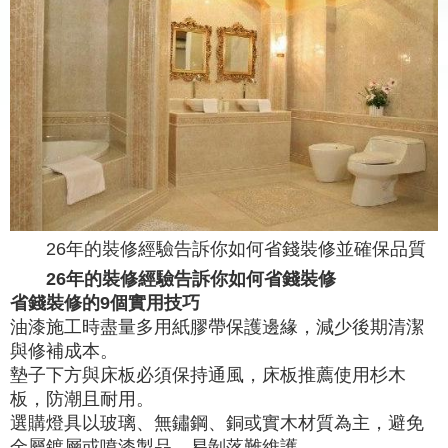
26年的裝修經驗告訴你如何省錢裝修並確保品質
26年的裝修經驗告訴你如何省錢裝修
省錢裝修的9個實用技巧
油漆施工時盡量多用紙膠帶保護邊緣，減少後期清潔
與修補成本。
墊子下方與床板必須保持通風，床板推薦使用杉木
板，防潮且耐用。
選購燈具以玻璃、無鏽鋼、銅或實木材質為主，避免
金屬鍍層或噴漆製品，易剝落難維護。