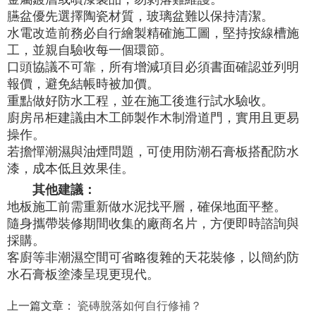
臙盆優先選擇陶瓷材質，玻璃盆難以保持清潔。
水電改造前務必自行繪製精確施工圖，堅持按線槽施
工，並親自驗收每一個環節。
口頭協議不可靠，所有增減項目必須書面確認並列明
報價，避免結帳時被加價。
重點做好防水工程，並在施工後進行試水驗收。
廚房吊柜建議由木工師製作木制滑道門，實用且更易
操作。
若擔憚潮濕與油煙問題，可使用防潮石膏板搭配防水
漆，成本低且效果佳。
其他建議：
地板施工前需重新做水泥找平層，確保地面平整。
隨身攜帶裝修期間收集的廠商名片，方便即時諮詢與
採購。
客廚等非潮濕空間可省略復雜的天花裝修，以簡約防
水石膏板塗漆呈現更現代。
上一篇文章：
瓷磚脫落如何自行修補？