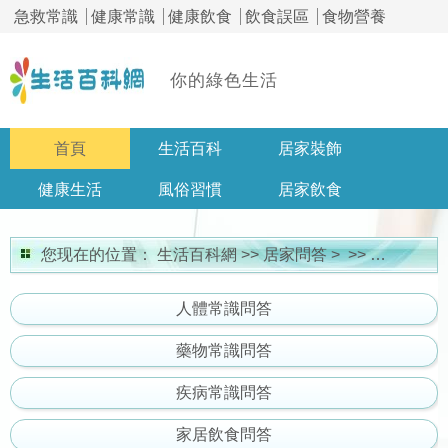
急救常識
健康常識
健康飲食
飲食誤區
食物營養
你的綠色生活
首頁
生活百科
居家裝飾
健康生活
風俗習慣
居家飲食
居家問答
您现在的位置：
生活百科網
>>
居家問答
> >>
家居裝修
人體常識問答
藥物常識問答
疾病常識問答
家居飲食問答