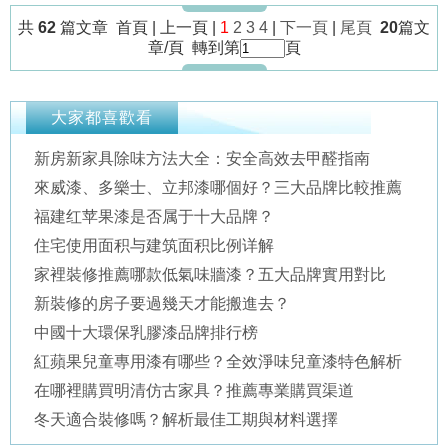
共
62
篇文章 首頁 | 上一頁 |
1
2
3
4
|
下一頁
|
尾頁
20
篇文
章/頁 轉到第
頁
大家都喜歡看
新房新家具除味方法大全：安全高效去甲醛指南
來威漆、多樂士、立邦漆哪個好？三大品牌比較推薦
福建红苹果漆是否属于十大品牌？
住宅使用面积与建筑面积比例详解
家裡裝修推薦哪款低氣味牆漆？五大品牌實用對比
新裝修的房子要過幾天才能搬進去？
中國十大環保乳膠漆品牌排行榜
紅蘋果兒童專用漆有哪些？全效淨味兒童漆特色解析
在哪裡購買明清仿古家具？推薦專業購買渠道
冬天適合裝修嗎？解析最佳工期與材料選擇