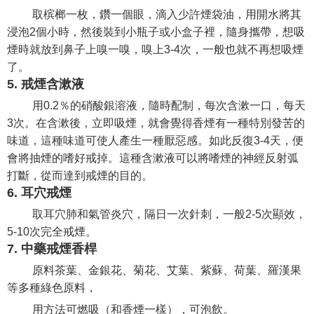
取槟榔一枚，鑽一個眼，滴入少許煙袋油，用開水將其
浸泡2個小時，然後裝到小瓶子或小盒子裡，隨身攜帶，想吸
煙時就放到鼻子上嗅一嗅，嗅上3-4次，一般也就不再想吸煙
了。
5. 戒煙含漱液
用0.2％的硝酸銀溶液，隨時配制，每次含漱一口，每天
3次。在含漱後，立即吸煙，就會覺得香煙有一種特別發苦的
味道，這種味道可使人產生一種厭惡感。如此反復3-4天，便
會將抽煙的嗜好戒掉。這種含漱液可以將嗜煙的神經反射弧
打斷，從而達到戒煙的目的。
6. 耳穴戒煙
取耳穴肺和氣管炎穴，隔日一次針刺，一般2-5次顯效，
5-10次完全戒煙。
7. 中藥戒煙香桿
原料茶葉、金銀花、菊花、艾葉、紫蘇、荷葉、羅漢果
等多種綠色原料，
用方法可燃吸（和香煙一樣），可泡飲。