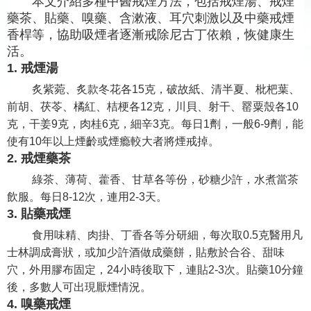
本文介紹多種中醫戒煙方法，包括戒煙湯、戒煙
藥茶、貼藥、嗅藥、含漱液、耳穴刺激以及中藥戒煙
香桿等，協助吸煙者逐漸戒除尼古丁依賴，恢健康生
活。
1. 戒煙湯
炙紫菀、炙款冬花各15克，破故紙、清半夏、枇杷葉、
前胡、茯苓、橘紅、桔梗各12克，川貝、射干、罂粟殼各10
克，干姜9克，肉桂6克，細辛3克。每日1劑，一般6-9劑，能
使有10年以上煙齡或煙瘾較大者將煙戒掉。
2. 戒煙藥茶
綠茶、薄荷、藿香、甘草各等份，砂糖少許，水煮當茶
飲服。每日8-12次，連用2-3天。
3. 貼藥戒煙
食用味精、肉掛、丁香各等分研細，每次取0.5克醫用凡
士林調成膏狀，或加少許酒做成藥餅，貼敷於合谷、甜味
穴，外用膠布固定，24小時後取下，連貼2-3次。貼藥10分鐘
後，多數人可出現厭煙情況。
4. 嗅藥戒煙